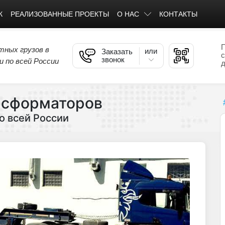
К
РЕАЛИЗОВАННЫЕ ПРОЕКТЫ
О НАС
КОНТАКТЫ
тных грузов в
или
Заказать
с
звонок
 по всей России
д
нсформаторов
о всей России