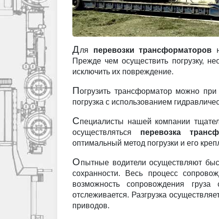
Д
ля
перевозки трансформаторов
н
Прежде чем осуществить погрузку, н
исключить их повреждение.
П
огрузить трансформатор можно при
погрузка с использованием гидравличес
С
пециалисты нашей компании тщател
осуществляться
перевозка трансф
оптимальный метод погрузки и его кре
О
пытные водители осуществляют быст
сохранности. Весь процесс сопровож
возможность сопровождения груза
отслеживается. Разгрузка осуществляе
приводов.