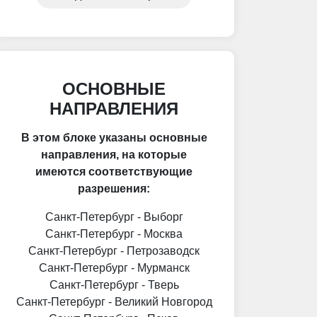
необходимо, если в ходе
транспортировки будет
производится, например, забор
груза у поставщика. В таком
случае, материальную
ответственность за сохранность
груза несет экспедитор.
ОСНОВНЫЕ
НАПРАВЛЕНИЯ
В этом блоке указаны основные
направления, на которые
имеются соответствующие
разрешения:
Санкт-Петербург - Выборг
Санкт-Петербург - Москва
Санкт-Петербург - Петрозаводск
Санкт-Петербург - Мурманск
Санкт-Петербург - Тверь
Санкт-Петербург - Великий Новгород