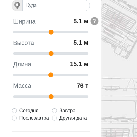
5.1 м
Ширина
?
5.1 м
Высота
15.1 м
Длина
76 т
Масса
Сегодня
Завтра
Послезавтра
Другая дата