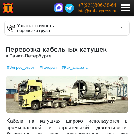
+7(921)806-38-64
info@tral-express.ru
Узнать стоимость
перевозки груза
Перевозка кабельных катушек
в Санкт-Петербурге
#Вопрос_ответ
#Галерея
#Как_заказать
К
абели на катушках широко используются в
промышленной и строительной деятельности,