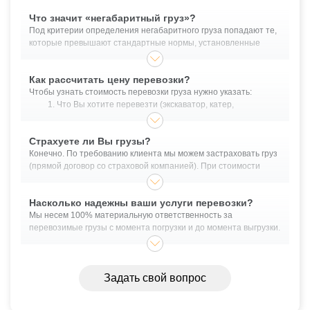
Что значит «негабаритный груз»?
Под критерии определения негабаритного груза попадают те,
которые превышают стандартные нормы, установленные
законодательными актами, регулирующими грузоперевозки.
Негабаритным грузом можно считать объекты, высота которых
Как рассчитать цену перевозки?
превышает 4 метра (от земли), длина 20 м., ширина более 2.55
Чтобы узнать стоимость перевозки груза нужно указать:
м. и масса более 40 тонн.
Что Вы хотите перевезти (экскаватор, катер,
оборудование и прочее);
Габариты перевозимого груза - длина/ширина/высота;
Страхуете ли Вы грузы?
Масса в кг. или тоннах;
Конечно. По требованию клиента мы можем застраховать груз
Обязательно указать точные адреса загрузки и
(прямой договор со страховой компанией). При стоимости
выгрузки для крупноразмерных грузов;
груза, превышающей 10 млн. рублей - страховка является
Планируемую дату грузоперевозки.
обязательным пунктом договора перевозки.
Насколько надежны ваши услуги перевозки?
Легко рассчитать стоимость Вы можете, воспользовавшись
формой выше.
Мы несем 100% материальную ответственность за
перевозимые грузы с момента погрузки и до момента выгрузки.
Помимо этого, существует услуга экспедирования. Это
необходимо, если в ходе транспортировки будет
производится, например, забор груза у поставщика. В таком
Задать свой вопрос
случае, материальную ответственность за сохранность груза
несет экспедитор.