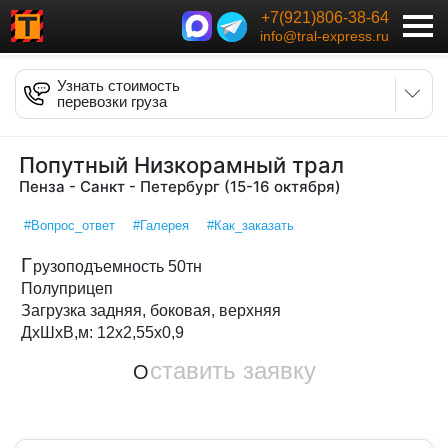
+7(921)806-38-64
info@tral-express.ru
Узнать стоимость
перевозки груза
Попутный Низкорамный трал
Пенза - Санкт - Петербург (15-16 октября)
#Вопрос_ответ
#Галерея
#Как_заказать
Г
рузоподъемность 50тн
Полуприцеп
Загрузка задняя, боковая, верхняя
ДxШxВ,м: 12x2,55x0,9
ставить заявку
О