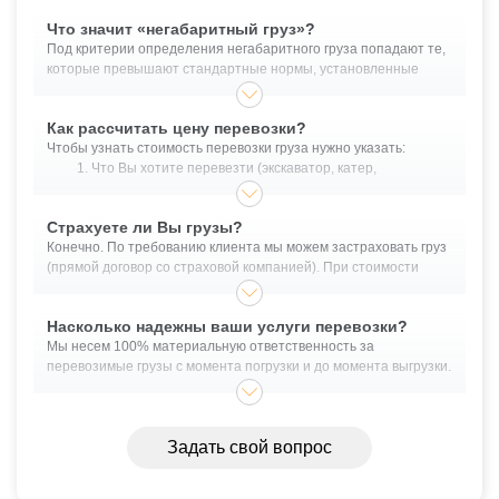
Что значит «негабаритный груз»?
Под критерии определения негабаритного груза попадают те,
которые превышают стандартные нормы, установленные
законодательными актами, регулирующими грузоперевозки.
Негабаритным грузом можно считать объекты, высота которых
Как рассчитать цену перевозки?
превышает 4 метра (от земли), длина 20 м., ширина более 2.55
Чтобы узнать стоимость перевозки груза нужно указать:
м. и масса более 40 тонн.
Что Вы хотите перевезти (экскаватор, катер,
оборудование и прочее);
Габариты перевозимого груза - длина/ширина/высота;
Страхуете ли Вы грузы?
Масса в кг. или тоннах;
Конечно. По требованию клиента мы можем застраховать груз
Обязательно указать точные адреса загрузки и
(прямой договор со страховой компанией). При стоимости
выгрузки для крупноразмерных грузов;
груза, превышающей 10 млн. рублей - страховка является
Планируемую дату грузоперевозки.
обязательным пунктом договора перевозки.
Насколько надежны ваши услуги перевозки?
Легко рассчитать стоимость Вы можете, воспользовавшись
формой выше.
Мы несем 100% материальную ответственность за
перевозимые грузы с момента погрузки и до момента выгрузки.
Помимо этого, существует услуга экспедирования. Это
необходимо, если в ходе транспортировки будет
производится, например, забор груза у поставщика. В таком
Задать свой вопрос
случае, материальную ответственность за сохранность груза
несет экспедитор.