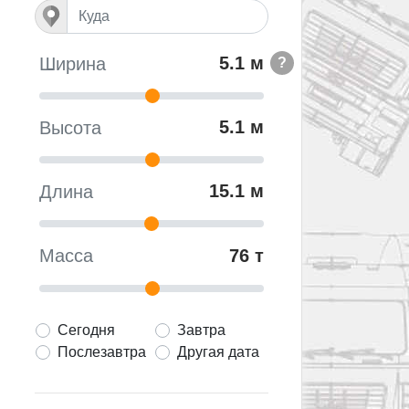
5.1 м
Ширина
?
5.1 м
Высота
15.1 м
Длина
76 т
Масса
Сегодня
Завтра
Послезавтра
Другая дата