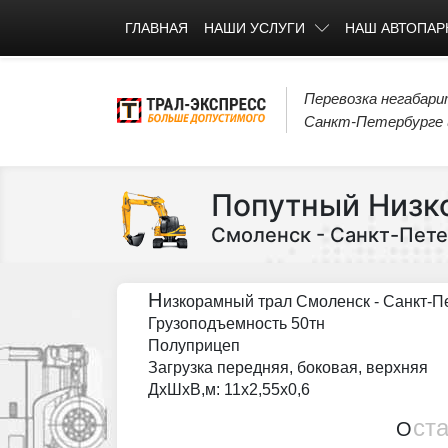
ГЛАВНАЯ
НАШИ УСЛУГИ
НАШ АВТОПАР
Перевозка негабари
Санкт-Петербурге и
Попутный Низк
Смоленск - Санкт-Петер
Н
изкорамный трал Смоленск - Санкт-Пе
Грузоподъемность 50тн
Полуприцеп
Загрузка передняя, боковая, верхняя
ДxШxВ,м: 11x2,55x0,6
ст
О