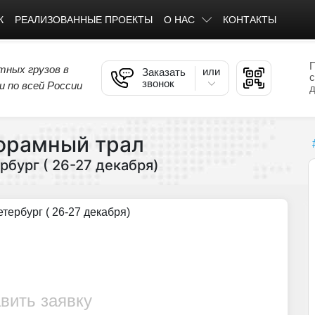
К
РЕАЛИЗОВАННЫЕ ПРОЕКТЫ
О НАС
КОНТАКТЫ
тных грузов в
или
Заказать
с
звонок
 по всей России
д
орамный трал
бург ( 26-27 декабря)
тербург ( 26-27 декабря)
авить заявку