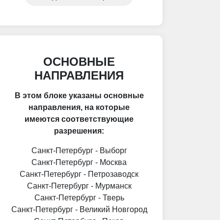
необходимо, если в ходе
транспортировки будет
производится, например, забор
груза у поставщика. В таком
случае, материальную
ответственность за сохранность
груза несет экспедитор.
ОСНОВНЫЕ
НАПРАВЛЕНИЯ
В этом блоке указаны основные
направления, на которые
имеются соответствующие
разрешения:
Санкт-Петербург - Выборг
Санкт-Петербург - Москва
Санкт-Петербург - Петрозаводск
Санкт-Петербург - Мурманск
Санкт-Петербург - Тверь
Санкт-Петербург - Великий Новгород