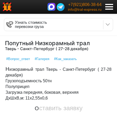
+7(921)806-38-64
info@tral-express.ru
Узнать стоимость
перевозки груза
Попутный Низкорамный трал
Тверь - Санкт-Петербург ( 27-28 декабря)
#Вопрос_ответ
#Галерея
#Как_заказать
Н
изкорамный трал Тверь - Санкт-Петербург ( 27-28
декабря)
Грузоподъемность 50тн
Полуприцеп
Загрузка передняя, боковая, верхняя
ДxШxВ,м: 11x2,55x0,6
ставить заявку
О