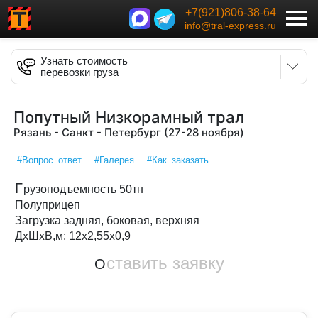
+7(921)806-38-64
info@tral-express.ru
Узнать стоимость
перевозки груза
Попутный Низкорамный трал
Рязань - Санкт - Петербург (27-28 ноября)
#Вопрос_ответ
#Галерея
#Как_заказать
Г
рузоподъемность 50тн
Полуприцеп
Загрузка задняя, боковая, верхняя
ДxШxВ,м: 12x2,55x0,9
ставить заявку
О