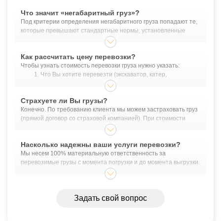
Что значит «негабаритный груз»?
Под критерии определения негабаритного груза попадают те,
которые превышают стандартные нормы, установленные
законодательными актами, регулирующими грузоперевозки.
Негабаритным грузом можно считать объекты, высота которых
Как рассчитать цену перевозки?
превышает 4 метра (от земли), длина 20 м., ширина более 2.55
Чтобы узнать стоимость перевозки груза нужно указать:
м. и масса более 40 тонн.
Что Вы хотите перевезти (экскаватор, катер,
оборудование и прочее);
Габариты перевозимого груза - длина/ширина/высота;
Страхуете ли Вы грузы?
Масса в кг. или тоннах;
Конечно. По требованию клиента мы можем застраховать груз
Обязательно указать точные адреса загрузки и
(прямой договор со страховой компанией). При стоимости
выгрузки для крупноразмерных грузов;
груза, превышающей 10 млн. рублей - страховка является
Планируемую дату грузоперевозки.
обязательным пунктом договора перевозки.
Насколько надежны ваши услуги перевозки?
Легко рассчитать стоимость Вы можете, воспользовавшись
формой выше.
Мы несем 100% материальную ответственность за
перевозимые грузы с момента погрузки и до момента выгрузки.
Помимо этого, существует услуга экспедирования. Это
необходимо, если в ходе транспортировки будет
производится, например, забор груза у поставщика. В таком
Задать свой вопрос
случае, материальную ответственность за сохранность груза
несет экспедитор.