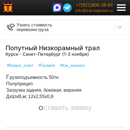
+7(921)806-38-64
info@tral-express.ru
Узнать стоимость
перевозки груза
Попутный Низкорамный трал
Курск - Санкт-Петербург (1-2 ноября)
#Вопрос_ответ
#Галерея
#Как_заказать
Г
рузоподъемность 50тн
Полуприцеп
Загрузка задняя, боковая, верхняя
ДxШxВ,м: 12x2,55x0,9
ставить заявку
О