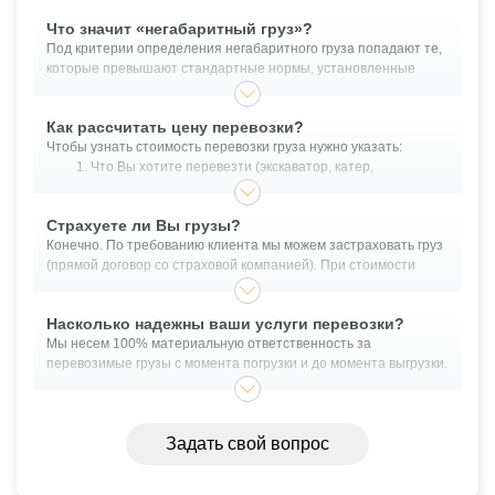
Что значит «негабаритный груз»?
Под критерии определения негабаритного груза попадают те,
которые превышают стандартные нормы, установленные
законодательными актами, регулирующими грузоперевозки.
Негабаритным грузом можно считать объекты, высота которых
Как рассчитать цену перевозки?
превышает 4 метра (от земли), длина 20 м., ширина более 2.55
Чтобы узнать стоимость перевозки груза нужно указать:
м. и масса более 40 тонн.
Что Вы хотите перевезти (экскаватор, катер,
оборудование и прочее);
Габариты перевозимого груза - длина/ширина/высота;
Страхуете ли Вы грузы?
Масса в кг. или тоннах;
Конечно. По требованию клиента мы можем застраховать груз
Обязательно указать точные адреса загрузки и
(прямой договор со страховой компанией). При стоимости
выгрузки для крупноразмерных грузов;
груза, превышающей 10 млн. рублей - страховка является
Планируемую дату грузоперевозки.
обязательным пунктом договора перевозки.
Насколько надежны ваши услуги перевозки?
Легко рассчитать стоимость Вы можете, воспользовавшись
формой выше.
Мы несем 100% материальную ответственность за
перевозимые грузы с момента погрузки и до момента выгрузки.
Помимо этого, существует услуга экспедирования. Это
необходимо, если в ходе транспортировки будет
производится, например, забор груза у поставщика. В таком
Задать свой вопрос
случае, материальную ответственность за сохранность груза
несет экспедитор.